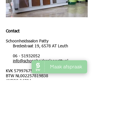
Contact
Schoonheidssalon Patty
Bredestraat 19, 6578 AT Leuth
06 - 51932052
info@schoonheidssalonpatty.nl
KVK
57997675
BTW NL002257819B38
ANBOS 24784
SKIN-201116