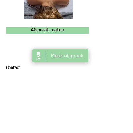
Afspraak maken
Contact
Schoonheidssalon Patty
Bredestraat 19, 6578 AT Leuth
06 - 51932052
info@schoonheidssalonpatty.nl
KVK
57997675
BTW NL002257819B38
ANBOS 24784
SKIN-201116