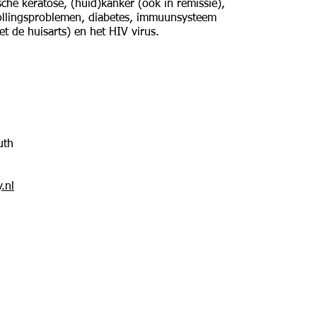
ische keratose, (huid)k
anker (ook in remissie),
ollingsproblemen, d
iabetes, i
mmuunsysteem
t de huisarts) en het H
IV virus.
uth
.nl