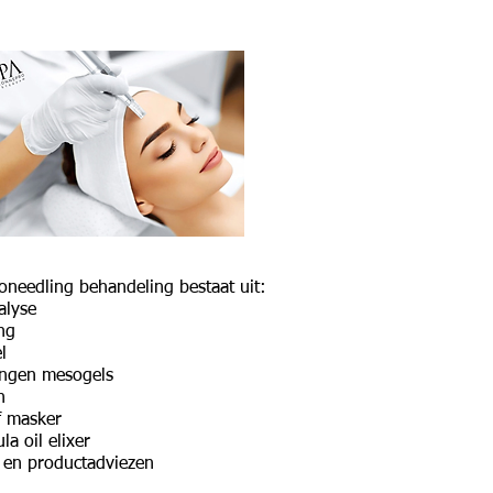
oneedling behandeling bestaat uit:
alyse
ng
l
engen mesogels
n
f masker
la oil elixer
 en productadviezen