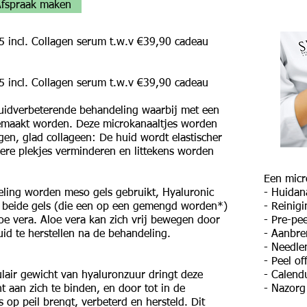
fspraak maken
5 incl. Collagen serum t.w.v €39,90 cadeau
5 incl. Collagen serum t.w.v €39,90 cadeau
 huidverbeterende behandeling waarbij met een
gemaakt worden. Deze microkanaaltjes worden
gen, glad collageen:
De huid wordt elastischer
kere plekjes verminderen en littekens worden
Een micr
eling worden meso gels gebruikt, Hyaluronic
- Huidan
n beide gels (die een op een gemengd worden*)
- Reinigi
aloe vera. Aloe vera kan zich vrij bewegen door
- Pre-pee
uid te herstellen na de behandeling.
- Aanbr
- Needle
- Peel of
air gewicht van hyaluronzuur dringt deze
- Calendu
 aan zich te binden, en door tot in de
- Nazorg
 op peil brengt, verbeterd en hersteld. Dit