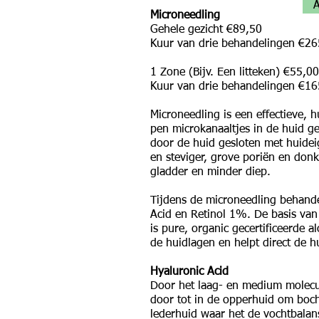
A
Microneedling
Gehele gezicht €89,50
Kuur van drie behandelingen €26
1 Zone (Bijv. Een litteken) €55,00
Kuur van drie behandelingen €16
Microneedling is een effectieve,
pen microkanaaltjes in de huid 
door de huid gesloten met huidei
en steviger, grove poriën en don
gladder en minder diep.
Tijdens de microneedling behand
Acid en Retinol 1%. De basis va
is pure, organic gecertificeerde 
de huidlagen en helpt direct de h
Hyaluronic Acid
Door het laag- en medium molecul
door tot in de opperhuid om bocht
lederhuid waar het de vochtbalans