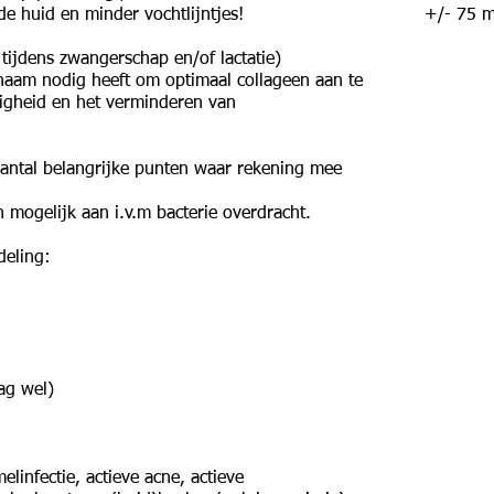
de huid en minder vochtlijntjes!
+/- 75 m
 tijdens zwangerschap en/of lactatie)
ichaam nodig heeft om optimaal collageen aan te
igheid en het verminderen van
aantal belangrijke punten waar rekening mee
 mogelijk aan i.v.m bacterie overdracht.
deling:
g wel)
elinfectie, a
ctieve acne, a
ctieve