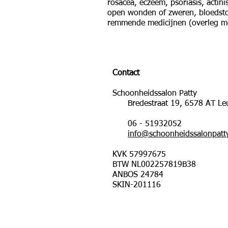
rosacea,
eczeem, p
soriasis, a
ctin
o
pen wonden of zweren, b
loedst
remmende medicijnen (overleg me
Contact
Schoonheidssalon Patty
Bredestraat 19, 6578 AT Le
06 - 51932052
info@schoonheidssalonpatty
KVK 57997675
BTW NL002257819B38
ANBOS 24784
SKIN-201116