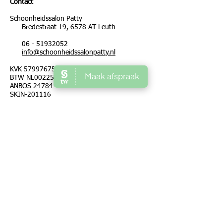
Contact
Schoonheidssalon Patty
Bredestraat 19, 6578 AT Leuth
06 - 51932052
info@schoonheidssalonpatty.nl
KVK
57997675
BTW NL002257819B38
ANBOS 24784
SKIN-201116
Openingstijden
Maandag 08:45 - 21:00
Dinsdag 08:45 - 21:00